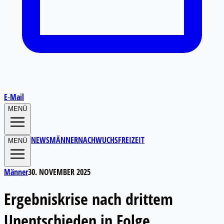
E‑Mail
MENÜ
NEWS
MÄNNER
NACHWUCHS
FREIZEIT
MENÜ
Männer
30. NOVEMBER 2025
Ergebniskrise nach drittem
Unentschieden in Folge