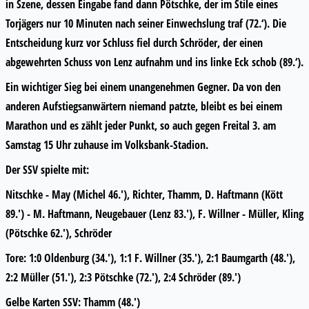
in Szene, dessen Eingabe fand dann Pötschke, der im Stile eines
Torjägers nur 10 Minuten nach seiner Einwechslung traf (72.‘). Die
Entscheidung kurz vor Schluss fiel durch Schröder, der einen
abgewehrten Schuss von Lenz aufnahm und ins linke Eck schob (89.‘).
Ein wichtiger Sieg bei einem unangenehmen Gegner. Da von den
anderen Aufstiegsanwärtern niemand patzte, bleibt es bei einem
Marathon und es zählt jeder Punkt, so auch gegen Freital 3. am
Samstag 15 Uhr zuhause im Volksbank-Stadion.
Der SSV spielte mit:
Nitschke - May (Michel 46.'), Richter, Thamm, D. Haftmann (Kött
89.') - M. Haftmann, Neugebauer (Lenz 83.'), F. Willner - Müller, Kling
(Pötschke 62.'), Schröder
Tore: 1:0 Oldenburg (34.'), 1:1 F. Willner (35.'), 2:1 Baumgarth (48.'),
2:2 Müller (51.'), 2:3 Pötschke (72.'), 2:4 Schröder (89.')
Gelbe Karten SSV: Thamm (48.')